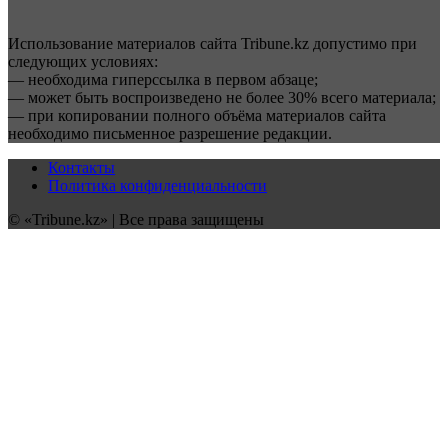
Использование материалов сайта Tribune.kz допустимо при
следующих условиях:
— необходима гиперссылка в первом абзаце;
— может быть воспроизведено не более 30% всего материала;
— при копировании полного объёма материалов сайта
необходимо письменное разрешение редакции.
Контакты
Политика конфиденциальности
© «Tribune.kz» | Все права защищены