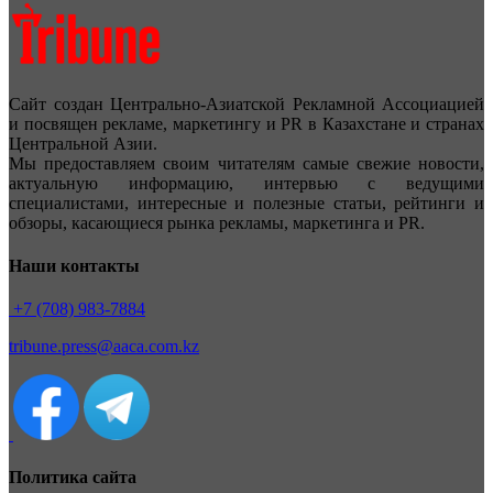
Сайт создан Центрально-Азиатской Рекламной Ассоциацией
и посвящен рекламе, маркетингу и PR в Казахстане и странах
Центральной Азии.
Мы предоставляем своим читателям самые свежие новости,
актуальную информацию, интервью с ведущими
специалистами, интересные и полезные статьи, рейтинги и
обзоры, касающиеся рынка рекламы, маркетинга и PR.
Наши контакты
+7 (708) 983-7884
tribune.press@aaca.com.kz
Политика сайта