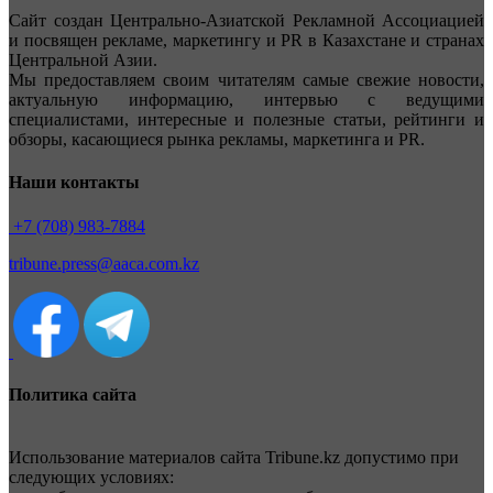
Сайт создан Центрально-Азиатской Рекламной Ассоциацией
и посвящен рекламе, маркетингу и PR в Казахстане и странах
Центральной Азии.
Мы предоставляем своим читателям самые свежие новости,
актуальную информацию, интервью с ведущими
специалистами, интересные и полезные статьи, рейтинги и
обзоры, касающиеся рынка рекламы, маркетинга и PR.
Наши контакты
+7 (708) 983-7884
tribune.press@aaca.com.kz
Политика сайта
Использование материалов сайта Tribune.kz допустимо при
следующих условиях: