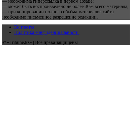
— необходима гиперссылка в первом абзаце;
— может быть воспроизведено не более 30% всего материала;
— при копировании полного объёма материалов сайта
необходимо письменное разрешение редакции.
Контакты
Политика конфиденциальности
© «Tribune.kz» | Все права защищены