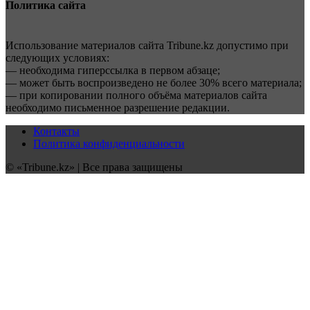
Политика сайта
Использование материалов сайта Tribune.kz допустимо при
следующих условиях:
— необходима гиперссылка в первом абзаце;
— может быть воспроизведено не более 30% всего материала;
— при копировании полного объёма материалов сайта
необходимо письменное разрешение редакции.
Контакты
Политика конфиденциальности
© «Tribune.kz» | Все права защищены