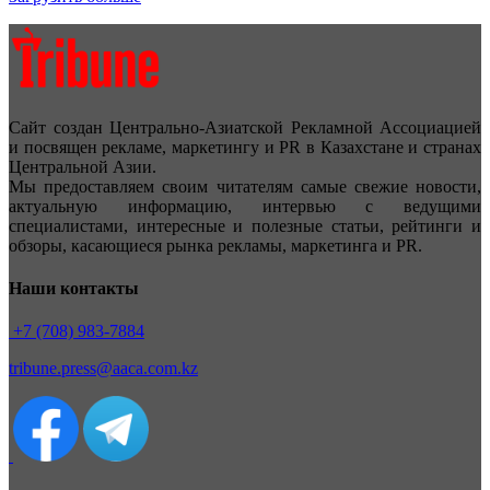
Сайт создан Центрально-Азиатской Рекламной Ассоциацией
и посвящен рекламе, маркетингу и PR в Казахстане и странах
Центральной Азии.
Мы предоставляем своим читателям самые свежие новости,
актуальную информацию, интервью с ведущими
специалистами, интересные и полезные статьи, рейтинги и
обзоры, касающиеся рынка рекламы, маркетинга и PR.
Наши контакты
+7 (708) 983-7884
tribune.press@aaca.com.kz