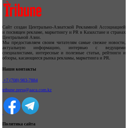
Сайт создан Центрально-Азиатской Рекламной Ассоциацией
и посвящен рекламе, маркетингу и PR в Казахстане и странах
Центральной Азии.
Мы предоставляем своим читателям самые свежие новости,
актуальную информацию, интервью с ведущими
специалистами, интересные и полезные статьи, рейтинги и
обзоры, касающиеся рынка рекламы, маркетинга и PR.
Наши контакты
+7 (708) 983-7884
tribune.press@aaca.com.kz
Политика сайта