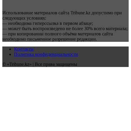
Использование материалов сайта Tribune.kz допустимо при
следующих условиях:
— необходима гиперссылка в первом абзаце;
— может быть воспроизведено не более 30% всего материала;
— при копировании полного объёма материалов сайта
необходимо письменное разрешение редакции.
Контакты
Политика конфиденциальности
© «Tribune.kz» | Все права защищены