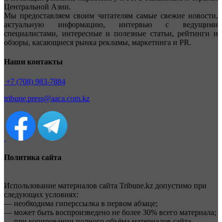
Центральной Азии.
Мы предоставляем своим читателям самые свежие новости,
актуальную информацию, интервью с ведущими
специалистами, интересные и полезные статьи, рейтинги и
обзоры, касающиеся рынка рекламы, маркетинга и PR.
Наши контакты
+7 (708) 983-7884
tribune.press@aaca.com.kz
Политика сайта
Использование материалов сайта Tribune.kz допустимо при
следующих условиях:
— необходима гиперссылка в первом абзаце;
— может быть воспроизведено не более 30% всего материала;
— при копировании полного объёма материалов сайта