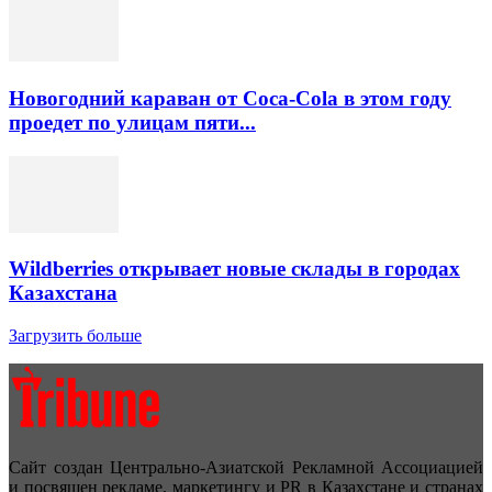
Новогодний караван от Coca-Cola в этом году
проедет по улицам пяти...
Wildberries открывает новые склады в городах
Казахстана
Загрузить больше
Сайт создан Центрально-Азиатской Рекламной Ассоциацией
и посвящен рекламе, маркетингу и PR в Казахстане и странах