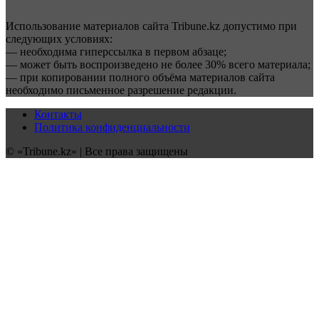
Использование материалов сайта Tribune.kz допустимо при
следующих условиях:
— необходима гиперссылка в первом абзаце;
— может быть воспроизведено не более 30% всего материала;
— при копировании полного объёма материалов сайта
необходимо письменное разрешение редакции.
Контакты
Политика конфиденциальности
© «Tribune.kz» | Все права защищены