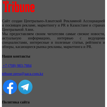
Сайт создан Центрально-Азиатской Рекламной Ассоциацией
и посвящен рекламе, маркетингу и PR в Казахстане и странах
Центральной Азии.
Мы предоставляем своим читателям самые свежие новости,
актуальную информацию, интервью с ведущими
специалистами, интересные и полезные статьи, рейтинги и
обзоры, касающиеся рынка рекламы, маркетинга и PR.
Наши контакты
+7 (708) 983-7884
tribune.press@aaca.com.kz
Политика сайта