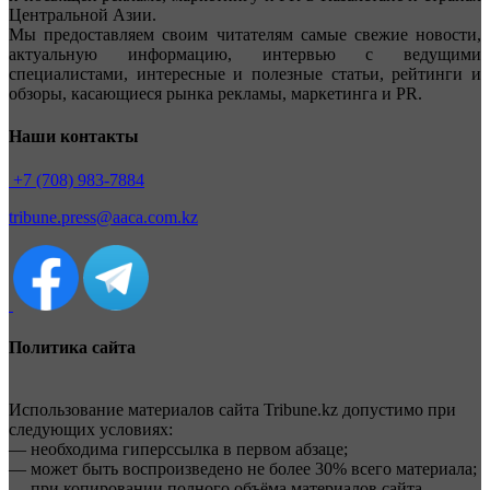
Центральной Азии.
Мы предоставляем своим читателям самые свежие новости,
актуальную информацию, интервью с ведущими
специалистами, интересные и полезные статьи, рейтинги и
обзоры, касающиеся рынка рекламы, маркетинга и PR.
Наши контакты
+7 (708) 983-7884
tribune.press@aaca.com.kz
Политика сайта
Использование материалов сайта Tribune.kz допустимо при
следующих условиях:
— необходима гиперссылка в первом абзаце;
— может быть воспроизведено не более 30% всего материала;
— при копировании полного объёма материалов сайта