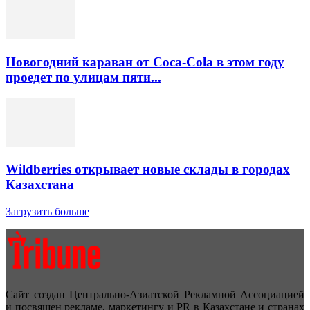
Новогодний караван от Coca-Cola в этом году
проедет по улицам пяти...
Wildberries открывает новые склады в городах
Казахстана
Загрузить больше
Сайт создан Центрально-Азиатской Рекламной Ассоциацией
и посвящен рекламе, маркетингу и PR в Казахстане и странах