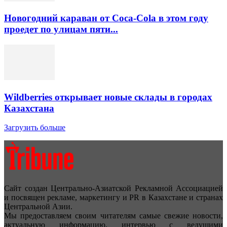
Новогодний караван от Coca-Cola в этом году
проедет по улицам пяти...
Wildberries открывает новые склады в городах
Казахстана
Загрузить больше
Сайт создан Центрально-Азиатской Рекламной Ассоциацией
и посвящен рекламе, маркетингу и PR в Казахстане и странах
Центральной Азии.
Мы предоставляем своим читателям самые свежие новости,
актуальную информацию, интервью с ведущими