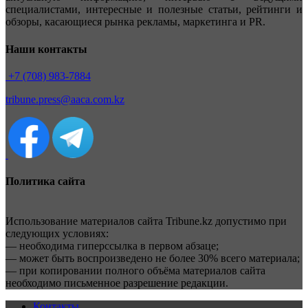
специалистами, интересные и полезные статьи, рейтинги и
обзоры, касающиеся рынка рекламы, маркетинга и PR.
Наши контакты
+7 (708) 983-7884
tribune.press@aaca.com.kz
Политика сайта
Использование материалов сайта Tribune.kz допустимо при
следующих условиях:
— необходима гиперссылка в первом абзаце;
— может быть воспроизведено не более 30% всего материала;
— при копировании полного объёма материалов сайта
необходимо письменное разрешение редакции.
Контакты