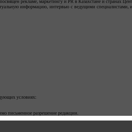
посвящен рекламе, маркетингу и PR в Казахстане и странах Цент
туальную информацию, интервью с ведущими специалистами, ин
едующих условиях:
димо письменное разрешение редакции.