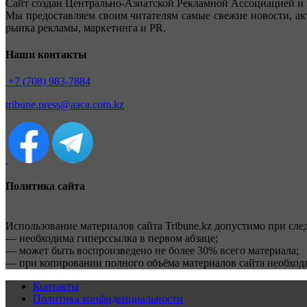
Сайт создан Центрально-Азиатской Рекламной Ассоциацией и 
Мы предоставляем своим читателям самые свежие новости, ак
рынка рекламы, маркетинга и PR.
Наши контакты
+7 (708) 983-7884
tribune.press@aaca.com.kz
Политика сайта
Использование материалов сайта Tribune.kz допустимо при сл
— необходима гиперссылка в первом абзаце;
— может быть воспроизведено не более 30% всего материала;
— при копировании полного объёма материалов сайта необхо
Контакты
Политика конфиденциальности