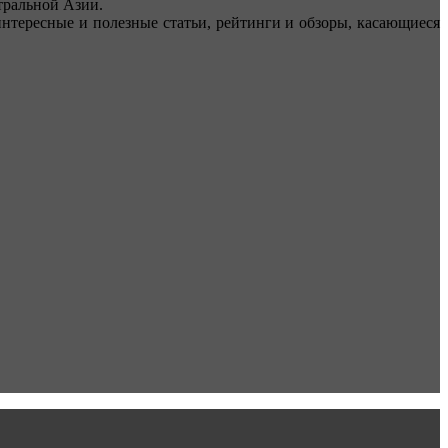
ральной Азии.
тересные и полезные статьи, рейтинги и обзоры, касающиеся