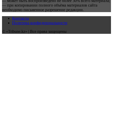
— может быть воспроизведено не более 30% всего материала;
— при копировании полного объёма материалов сайта
необходимо письменное разрешение редакции.
Контакты
Политика конфиденциальности
© «Tribune.kz» | Все права защищены