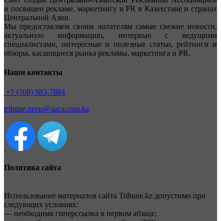
и посвящен рекламе, маркетингу и PR в Казахстане и странах
Центральной Азии.
Мы предоставляем своим читателям самые свежие новости,
актуальную информацию, интервью с ведущими
специалистами, интересные и полезные статьи, рейтинги и
обзоры, касающиеся рынка рекламы, маркетинга и PR.
Наши контакты
+7 (708) 983-7884
tribune.press@aaca.com.kz
Политика сайта
Использование материалов сайта Tribune.kz допустимо при
следующих условиях:
— необходима гиперссылка в первом абзаце;