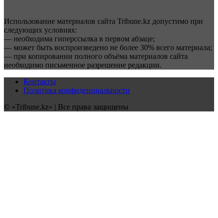
Использование материалов сайта Tribune.kz допустимо при
следующих условиях:
— необходима гиперссылка в первом абзаце;
— может быть воспроизведено не более 30% всего материала;
— при копировании полного объёма материалов сайта
необходимо письменное разрешение редакции.
Контакты
Политика конфиденциальности
© «Tribune.kz» | Все права защищены