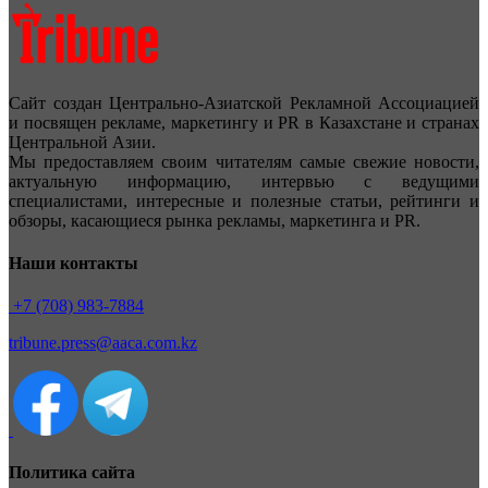
Сайт создан Центрально-Азиатской Рекламной Ассоциацией
и посвящен рекламе, маркетингу и PR в Казахстане и странах
Центральной Азии.
Мы предоставляем своим читателям самые свежие новости,
актуальную информацию, интервью с ведущими
специалистами, интересные и полезные статьи, рейтинги и
обзоры, касающиеся рынка рекламы, маркетинга и PR.
Наши контакты
+7 (708) 983-7884
tribune.press@aaca.com.kz
Политика сайта