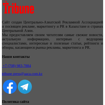
Сайт создан Центрально-Азиатской Рекламной Ассоциацией
и посвящен рекламе, маркетингу и PR в Казахстане и странах
Центральной Азии.
Мы предоставляем своим читателям самые свежие новости,
актуальную информацию, интервью с ведущими
специалистами, интересные и полезные статьи, рейтинги и
обзоры, касающиеся рынка рекламы, маркетинга и PR.
Наши контакты
+7 (708) 983-7884
tribune.press@aaca.com.kz
Политика сайта