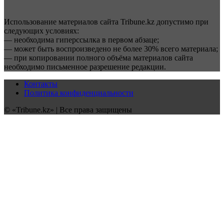
Использование материалов сайта Tribune.kz допустимо при
следующих условиях:
— необходима гиперссылка в первом абзаце;
— может быть воспроизведено не более 30% всего материала;
— при копировании полного объёма материалов сайта
необходимо письменное разрешение редакции.
Контакты
Политика конфиденциальности
© «Tribune.kz» | Все права защищены