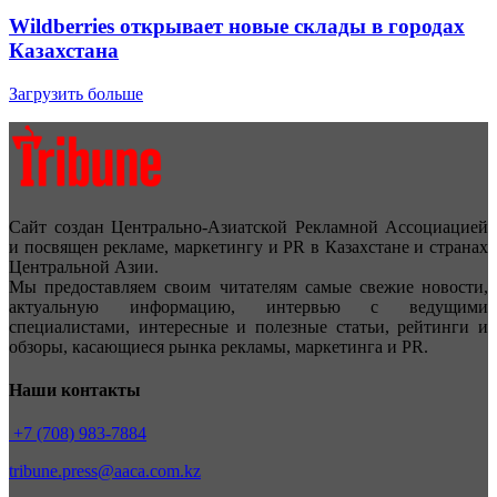
Wildberries открывает новые склады в городах
Казахстана
Загрузить больше
Сайт создан Центрально-Азиатской Рекламной Ассоциацией
и посвящен рекламе, маркетингу и PR в Казахстане и странах
Центральной Азии.
Мы предоставляем своим читателям самые свежие новости,
актуальную информацию, интервью с ведущими
специалистами, интересные и полезные статьи, рейтинги и
обзоры, касающиеся рынка рекламы, маркетинга и PR.
Наши контакты
+7 (708) 983-7884
tribune.press@aaca.com.kz