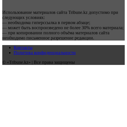
Использование материалов сайта Tribune.kz допустимо при
следующих условиях:
— необходима гиперссылка в первом абзаце;
— может быть воспроизведено не более 30% всего материала;
— при копировании полного объёма материалов сайта
необходимо письменное разрешение редакции.
Контакты
Политика конфиденциальности
© «Tribune.kz» | Все права защищены