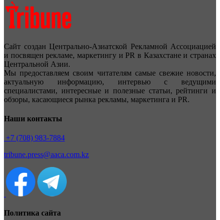
Сайт создан Центрально-Азиатской Рекламной Ассоциацией
и посвящен рекламе, маркетингу и PR в Казахстане и странах
Центральной Азии.
Мы предоставляем своим читателям самые свежие новости,
актуальную информацию, интервью с ведущими
специалистами, интересные и полезные статьи, рейтинги и
обзоры, касающиеся рынка рекламы, маркетинга и PR.
Наши контакты
+7 (708) 983-7884
tribune.press@aaca.com.kz
Политика сайта