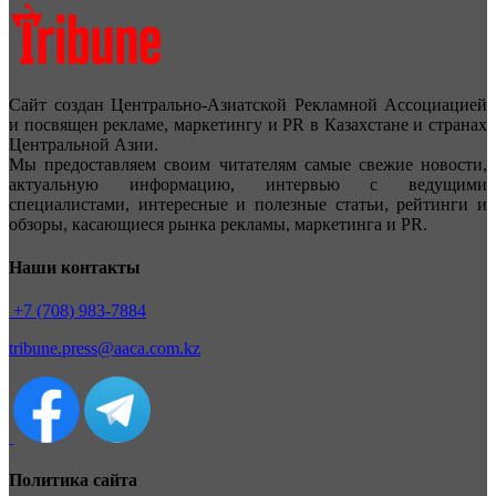
Сайт создан Центрально-Азиатской Рекламной Ассоциацией
и посвящен рекламе, маркетингу и PR в Казахстане и странах
Центральной Азии.
Мы предоставляем своим читателям самые свежие новости,
актуальную информацию, интервью с ведущими
специалистами, интересные и полезные статьи, рейтинги и
обзоры, касающиеся рынка рекламы, маркетинга и PR.
Наши контакты
+7 (708) 983-7884
tribune.press@aaca.com.kz
Политика сайта