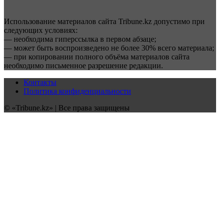
Использование материалов сайта Tribune.kz допустимо при
следующих условиях:
— необходима гиперссылка в первом абзаце;
— может быть воспроизведено не более 30% всего материала;
— при копировании полного объёма материалов сайта
необходимо письменное разрешение редакции.
Контакты
Политика конфиденциальности
© «Tribune.kz» | Все права защищены