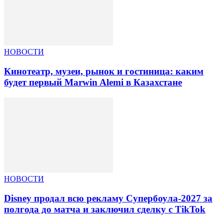
НОВОСТИ
Кинотеатр, музеи, рынок и гостиница: каким
будет первый Marwin Alemi в Казахстане
НОВОСТИ
Disney продал всю рекламу Супербоула-2027 за
полгода до матча и заключил сделку с TikTok