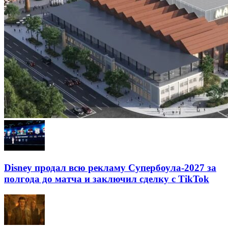
Disney продал всю рекламу Супербоула-2027 за
полгода до матча и заключил сделку с TikTok