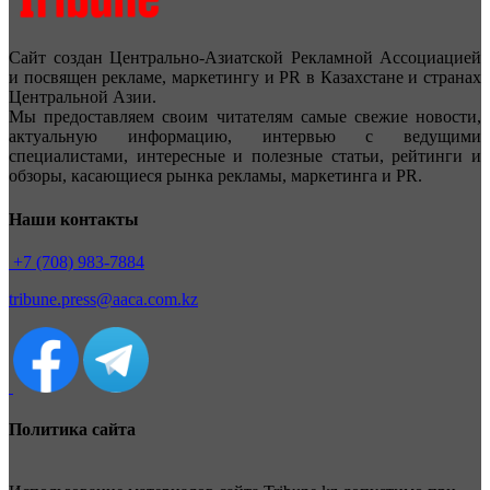
Сайт создан Центрально-Азиатской Рекламной Ассоциацией
и посвящен рекламе, маркетингу и PR в Казахстане и странах
Центральной Азии.
Мы предоставляем своим читателям самые свежие новости,
актуальную информацию, интервью с ведущими
специалистами, интересные и полезные статьи, рейтинги и
обзоры, касающиеся рынка рекламы, маркетинга и PR.
Наши контакты
+7 (708) 983-7884
tribune.press@aaca.com.kz
Политика сайта