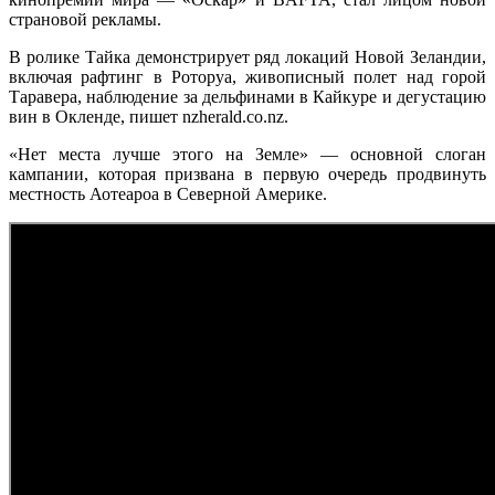
страновой рекламы.
В ролике Тайка демонстрирует ряд локаций Новой Зеландии,
включая рафтинг в Роторуа, живописный полет над горой
Таравера, наблюдение за дельфинами в Кайкуре и дегустацию
вин в Окленде, пишет nzherald.co.nz.
«Нет места лучше этого на Земле» — основной слоган
кампании, которая призвана в первую очередь продвинуть
местность Аотеароа в Северной Америке.