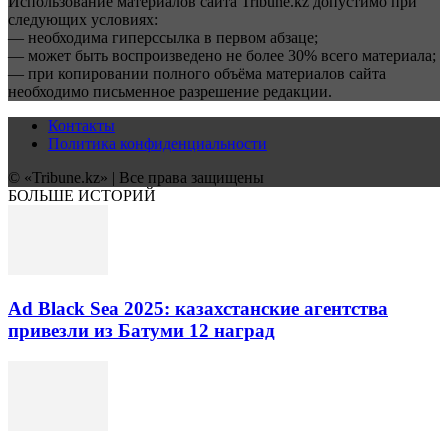
Использование материалов сайта Tribune.kz допустимо при
следующих условиях:
— необходима гиперссылка в первом абзаце;
— может быть воспроизведено не более 30% всего материала;
— при копировании полного объёма материалов сайта
необходимо письменное разрешение редакции.
Контакты
Политика конфиденциальности
© «Tribune.kz» | Все права защищены
БОЛЬШЕ ИСТОРИЙ
Ad Black Sea 2025: казахстанские агентства
привезли из Батуми 12 наград