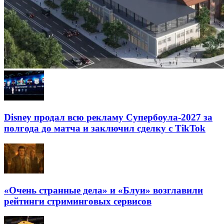
Disney продал всю рекламу Супербоула-2027 за
полгода до матча и заключил сделку с TikTok
«Очень странные дела» и «Блуи» возглавили
рейтинги стриминговых сервисов