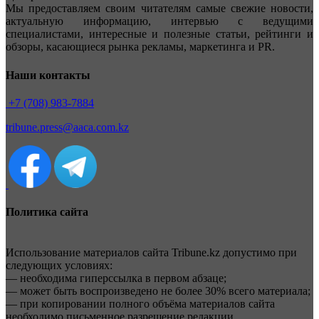
Мы предоставляем своим читателям самые свежие новости,
актуальную информацию, интервью с ведущими
специалистами, интересные и полезные статьи, рейтинги и
обзоры, касающиеся рынка рекламы, маркетинга и PR.
Наши контакты
+7 (708) 983-7884
tribune.press@aaca.com.kz
Политика сайта
Использование материалов сайта Tribune.kz допустимо при
следующих условиях:
— необходима гиперссылка в первом абзаце;
— может быть воспроизведено не более 30% всего материала;
— при копировании полного объёма материалов сайта
необходимо письменное разрешение редакции.