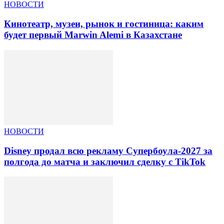
НОВОСТИ
Кинотеатр, музеи, рынок и гостиница: каким
будет первый Marwin Alemi в Казахстане
НОВОСТИ
Disney продал всю рекламу Супербоула-2027 за
полгода до матча и заключил сделку с TikTok