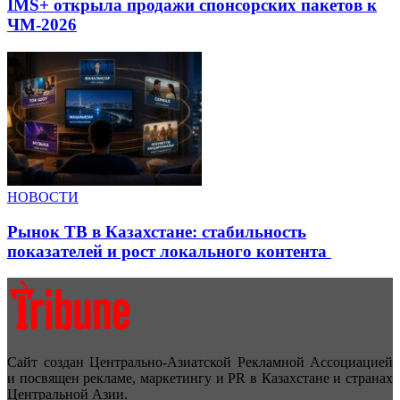
IMS+ открыла продажи спонсорских пакетов к
ЧМ-2026
НОВОСТИ
Рынок ТВ в Казахстане: стабильность
показателей и рост локального контента
Сайт создан Центрально-Азиатской Рекламной Ассоциацией
и посвящен рекламе, маркетингу и PR в Казахстане и странах
Центральной Азии.