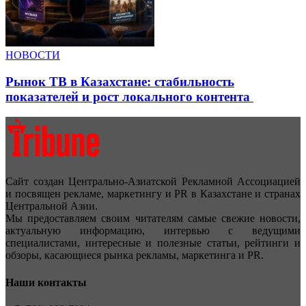
НОВОСТИ
Рынок ТВ в Казахстане: стабильность
показателей и рост локального контента
Сайт создан Центрально-Азиатской Рекламной Ассоциацией
и посвящен рекламе, маркетингу и PR в Казахстане и странах
Центральной Азии.
Мы предоставляем своим читателям самые свежие новости,
актуальную информацию, интервью с ведущими
специалистами, интересные и полезные статьи, рейтинги и
обзоры, касающиеся рынка рекламы, маркетинга и PR.
Наши контакты