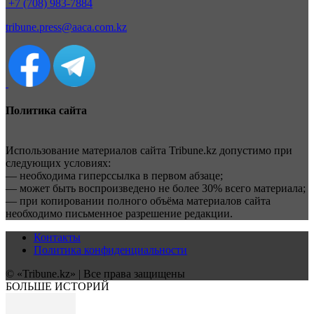
+7 (708) 983-7884
tribune.press@aaca.com.kz
Политика сайта
Использование материалов сайта Tribune.kz допустимо при
следующих условиях:
— необходима гиперссылка в первом абзаце;
— может быть воспроизведено не более 30% всего материала;
— при копировании полного объёма материалов сайта
необходимо письменное разрешение редакции.
Контакты
Политика конфиденциальности
© «Tribune.kz» | Все права защищены
БОЛЬШЕ ИСТОРИЙ