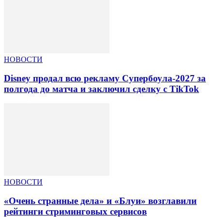
НОВОСТИ
Disney продал всю рекламу Супербоула-2027 за
полгода до матча и заключил сделку с TikTok
НОВОСТИ
«Очень странные дела» и «Блуи» возглавили
рейтинги стриминговых сервисов