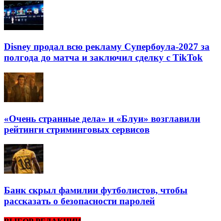
Disney продал всю рекламу Супербоула-2027 за
полгода до матча и заключил сделку с TikTok
«Очень странные дела» и «Блуи» возглавили
рейтинги стриминговых сервисов
Банк скрыл фамилии футболистов, чтобы
рассказать о безопасности паролей