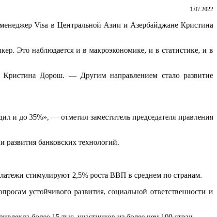
1.07.2022
й менеджер Visa в Центральной Азии и Азербайджане Кристина
ер. Это наблюдается и в макроэкономике, и в статистике, и в
а Кристина Дорош. — Другим направлением стало развитие
одил и до 35%», — отметил заместитель председателя правления
и развития банковских технологий.
платежи стимулируют 2,5% роста ВВП в среднем по странам.
росам устойчивого развития, социальной ответственности и
влекла более 15 тыс. участников из более чем 100 стран.