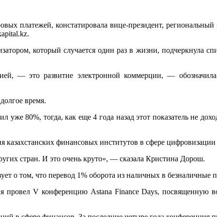
ровых платежей, констатировала вице-президент, региональны
pital.kz.
затором, который случается один раз в жизни, подчеркнула спик
мией, — это развитие электронной коммерции, — обозначил
 долгое время.
 уже 80%, тогда, как еще 4 года назад этот показатель не дох
ния казахстанских финансовых институтов в сфере цифровизации 
ругих стран. И это очень круто», — сказала Кристина Дорош.
ует о том, что перевод 1% оборота из наличных в безналичные 
 провел V конференцию Astana Finance Days, посвященную воп
ий в сфере финансов. За последние четыре года конференция при