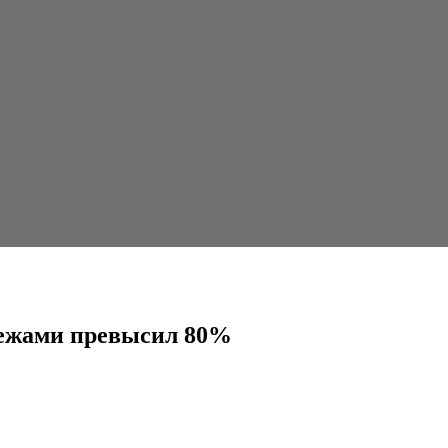
ил 80%
тежами превысил 80%