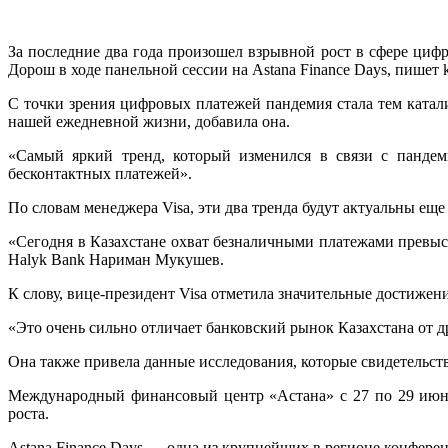
За последние два года произошел взрывной рост в сфере циф
Дорош в ходе панельной сессии на Astana Finance Days, пишет ka
С точки зрения цифровых платежей пандемия стала тем катали
нашей ежедневной жизни, добавила она.
«Самый яркий тренд, который изменился в связи с панде
бесконтактных платежей».
По словам менеджера Visa, эти два тренда будут актуальны еще
«Сегодня в Казахстане охват безналичными платежами превысил
Halyk Bank Нариман Мукушев.
К слову, вице-президент Visa отметила значительные достиже
«Это очень сильно отличает банковский рынок Казахстана от д
Она также привела данные исследования, которые свидетельств
Международный финансовый центр «Астана» с 27 по 29 июня
роста.
Astana Finance Days — одна из крупнейших в регионе конференц