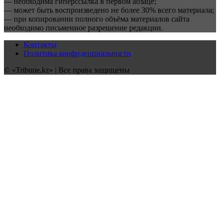
— необходима гиперссылка в первом абзаце;
— может быть воспроизведено не более 30% всего материала;
— при копировании полного объёма материалов сайта
необходимо письменное разрешение редакции.
Контакты
Политика конфиденциальности
© «Tribune.kz» | Все права защищены