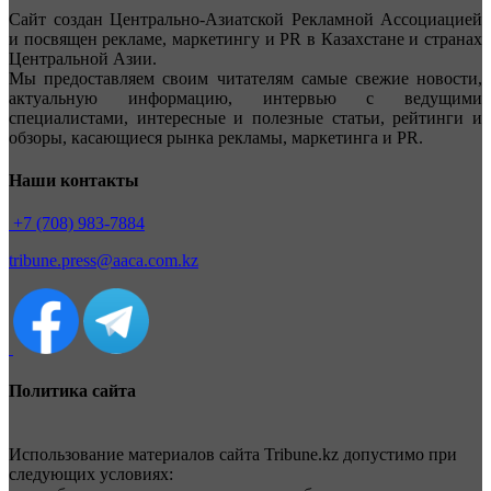
Сайт создан Центрально-Азиатской Рекламной Ассоциацией
и посвящен рекламе, маркетингу и PR в Казахстане и странах
Центральной Азии.
Мы предоставляем своим читателям самые свежие новости,
актуальную информацию, интервью с ведущими
специалистами, интересные и полезные статьи, рейтинги и
обзоры, касающиеся рынка рекламы, маркетинга и PR.
Наши контакты
+7 (708) 983-7884
tribune.press@aaca.com.kz
Политика сайта
Использование материалов сайта Tribune.kz допустимо при
следующих условиях: