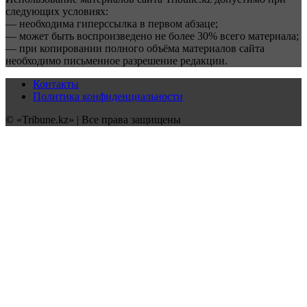
следующих условиях:
— необходима гиперссылка в первом абзаце;
— может быть воспроизведено не более 30% всего материала;
— при копировании полного объёма материалов сайта
необходимо письменное разрешение редакции.
Контакты
Политика конфиденциальности
© «Tribune.kz» | Все права защищены