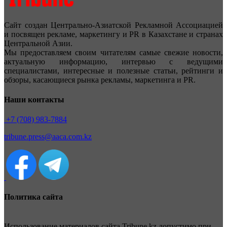
Сайт создан Центрально-Азиатской Рекламной Ассоциацией
и посвящен рекламе, маркетингу и PR в Казахстане и странах
Центральной Азии.
Мы предоставляем своим читателям самые свежие новости,
актуальную информацию, интервью с ведущими
специалистами, интересные и полезные статьи, рейтинги и
обзоры, касающиеся рынка рекламы, маркетинга и PR.
Наши контакты
+7 (708) 983-7884
tribune.press@aaca.com.kz
Политика сайта
Использование материалов сайта Tribune.kz допустимо при