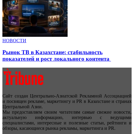
НОВОСТИ
Рынок ТВ в Казахстане: стабильность
показателей и рост локального контента
Сайт создан Центрально-Азиатской Рекламной Ассоциацией
и посвящен рекламе, маркетингу и PR в Казахстане и странах
Центральной Азии.
Мы предоставляем своим читателям самые свежие новости,
актуальную информацию, интервью с ведущими
специалистами, интересные и полезные статьи, рейтинги и
обзоры, касающиеся рынка рекламы, маркетинга и PR.