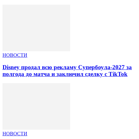
НОВОСТИ
Disney продал всю рекламу Супербоула-2027 за
полгода до матча и заключил сделку с TikTok
НОВОСТИ