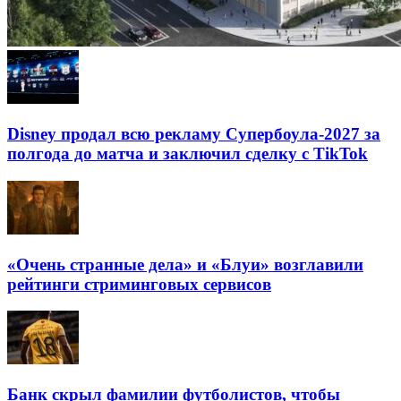
Disney продал всю рекламу Супербоула-2027 за
полгода до матча и заключил сделку с TikTok
«Очень странные дела» и «Блуи» возглавили
рейтинги стриминговых сервисов
Банк скрыл фамилии футболистов, чтобы