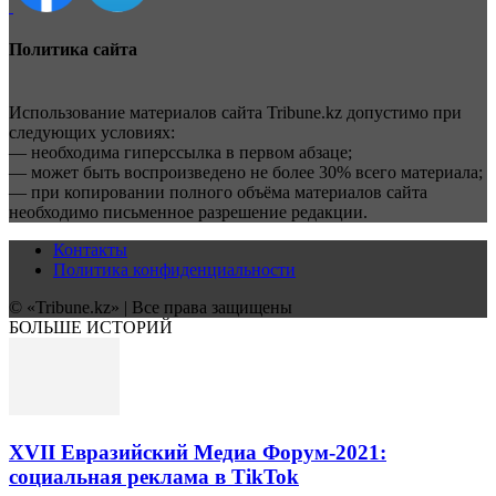
Политика сайта
Использование материалов сайта Tribune.kz допустимо при
следующих условиях:
— необходима гиперссылка в первом абзаце;
— может быть воспроизведено не более 30% всего материала;
— при копировании полного объёма материалов сайта
необходимо письменное разрешение редакции.
Контакты
Политика конфиденциальности
© «Tribune.kz» | Все права защищены
БОЛЬШЕ ИСТОРИЙ
XVII Евразийский Медиа Форум-2021:
социальная реклама в TikTok