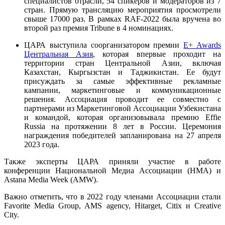
специалистов отрасли, 54 спикеров и модераторов из 7
стран. Прямую трансляцию мероприятия просмотрели
свыше 17000 раз. В рамках RAF-2022 была вручена во
второй раз премия Tribune в 4 номинациях.
ЦАРА выступила соорганизатором премии
E+ Awards
Центральная Азия
, которая впервые проходит на
территории стран Центральной Азии, включая
Казахстан, Кыргызстан и Таджикистан. Ее будут
присуждать за самые эффективные рекламные
кампании, маркетинговые и коммуникационные
решения. Ассоциация проводит ее совместно с
партнерами из Маркетинговой Ассоциации Узбекистана
и командой, которая организовывала премию Effie
Russia на протяжении 8 лет в России.
Церемония
награждения победителей запланирована на 27 апреля
2023 года.
Также эксперты ЦАРА приняли участие в работе
конференции Национальной Медиа Ассоциации (НМА) и
Astana Media Week (AMW).
Важно отметить, что в 2022 году членами Ассоциации стали
Favorite Media Group, AMS agency, Hitarget, Citix и Creative
City.