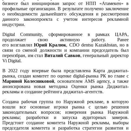
бизнесе был инициирован запрос от НПП «Атамекен» в
профильные организации. В результате получено заключение
о необходимости дальнейшего обсуждения и рассмотрения
данного законопроекта с учетом интересов рекламной
индустрии.
Digital Community, сформированное в рамках ЦАРА,
продолжает свою активную работу. Ранее
его
возглавлял
Юрий Кралюк
, CDO dentsu Kazakhstan, но в
связи со сменой должности и компании председатель был
переизбран, им стал
Виталий Савков
, генеральный директор
Vi Digital.
В 2022 году впервые была представлена Карта диджитал-
рынка, создан комитет по оценке digital-рынка РК во главе с
Мариной Колесниковой
, основателем AMS agency, а также
анонсирована новая методика Оценки рынка Диджитал-
рекламы и создание рейтинга диджитал–агентств.
Создана рабочая группа по Наружной рекламе, в которую
вошли все основные игроки рынка с целью решения
законодательных вопросов; измерения рынка Наружной
рекламы; разработки и запуска аудиторных замеров.
Предстоит создание комитета Наружной рекламы, выборы
председателя комитета и разработка стратегии развития и