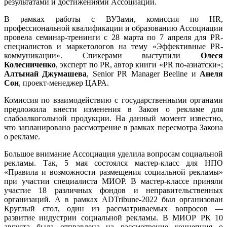
результатами и достижениями Ассоциации.
В рамках работы с ВУЗами, комиссия по HR,
профессиональной квалификации и образованию Ассоциации
провела семинар-тренинги с 28 марта по 7 апреля для PR-
специалистов и маркетологов на тему «Эффективные PR-
коммуникации». Спикерами выступили
Олеся
Колесниченко
, эксперт по PR, автор книги «PR по-азиатски»;
Алтынай Джумашева
, Senior PR Manager Beeline и
Анеля
Сон
, проект-менеджер ЦАРА.
Комиссия по взаимодействию с государственными органами
предложила внести изменения в Закон о рекламе для
слабоалкогольной продукции. На данный момент известно,
что запланировано рассмотрение в рамках пересмотра Закона
о рекламе.
Большое внимание Ассоциация уделила вопросам социальной
рекламы. Так, 5 мая состоялся мастер-класс для НПО
«Правила и возможности размещения социальной рекламы»
при участии специалиста МИОР. В мастер-классе приняли
участие 18 различных фондов и неправительственных
организаций. А в рамках ADTribune-2022 был организован
Круглый стол, один из рассматриваемых вопросов —
развитие индустрии социальной рекламы. В МИОР РК 10
августа была отправлена на рассмотрение концепция о