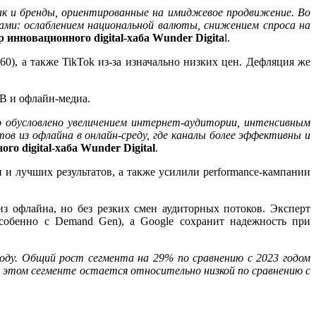
так и бренды, ориентированные на имиджевое продвижение. Во
рами: ослаблением национальной валюты, снижением спроса на
инновационного digital-хаба Wunder Digita
l.
0), а также TikTok из-за изначально низких цен. Дефляция же
ТВ и офлайн-медиа.
о обусловлено увеличением интернет-аудитории, интенсивным
 из офлайна в онлайн-среду, где каналы более эффективны и
о digital-хаба Wunder Digital
.
 и лучших результатов, а также усилили performance-кампании
из офлайна, но без резких смен аудиторных потоков. Эксперт
собенно с Demand Gen), а Google сохранит надежность при
ду. Общий рост сегмента на 29% по сравнению с 2023 годом
 этом сегменте остается относительно низкой по сравнению с