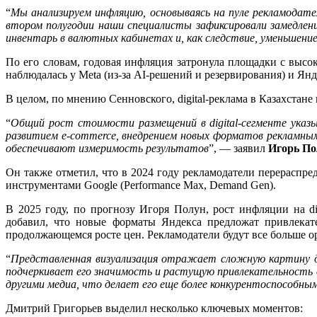
“
Мы анализируем инфляцию, основываясь на пуле рекламодате
втором полугодии наши специалисты зафиксировали замедлени
инвентарь в валютных кабинетах и, как следствие, уменьшени
По его словам, годовая инфляция затронула площадки с высок
наблюдалась у Meta (из-за AI-решений и резервирования) и Янд
В целом, по мнению Сенновского, digital-реклама в Казахстане
“
Общий рост стоимости размещений в digital-сегменте указ
развитием e-commerce, внедрением новых форматов рекламны
обеспечивают измеримость результатов
”, — заявил
Игорь Пол
Он также отметил, что в 2024 году рекламодатели перераспре
инструментами Google (Performance Max, Demand Gen).
В 2025 году, по прогнозу Игоря Полун, рост инфляции на di
добавил, что новые форматы Яндекса предложат привлекат
продолжающемся росте цен. Рекламодатели будут все больше о
“
Представленная визуализация отражает сложную картину ди
подчеркивает его значимость и растущую привлекательность 
другими медиа, что делает его еще более конкурентоспособны
Дмитрий Григорьев выделил несколько ключевых моментов: