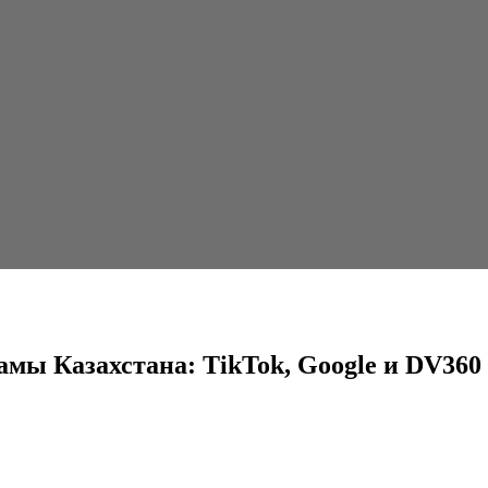
: TikTok, Google и DV360 дорожают, другие...
ламы Казахстана: TikTok, Google и DV36