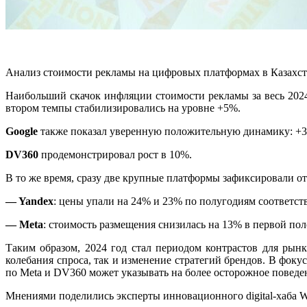
Анализ стоимости рекламы на цифровых платформах в Казахста
Наибольший скачок инфляции стоимости рекламы за весь 202
втором темпы стабилизировались на уровне +5%.
Google
также показал уверенную положительную динамику:
+3
DV360
продемонстрировал рост в 10%.
В то же время, сразу две крупные платформы зафиксировали о
— Yandex
:
цены упали на 24% и 23% по полугодиям соответств
— Meta
:
стоимость размещения снизилась на 13% в первой пол
Таким образом, 2024 год стал периодом контрастов для ры
колебания спроса, так и изменение стратегий брендов. В фок
по Meta и DV360 может указывать на более осторожное поведе
Мнениями поделились эксперты инновационного digital-хаба Wu