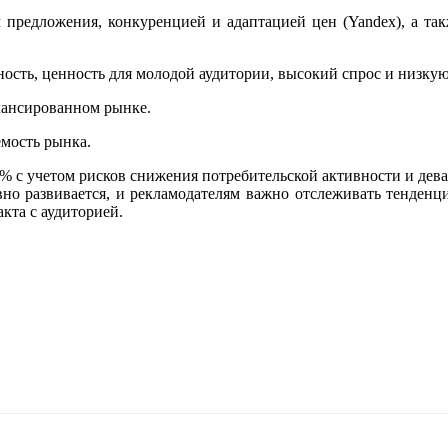
м предложения, конкуренцией и адаптацией цен (Yandex), а так
ость, ценность для молодой аудитории, высокий спрос и низкую 
лансированном рынке.
емость рынка.
 с учетом рисков снижения потребительской активности и девал
вно развивается, и рекламодателям важно отслеживать тенденци
акта с аудиторией.