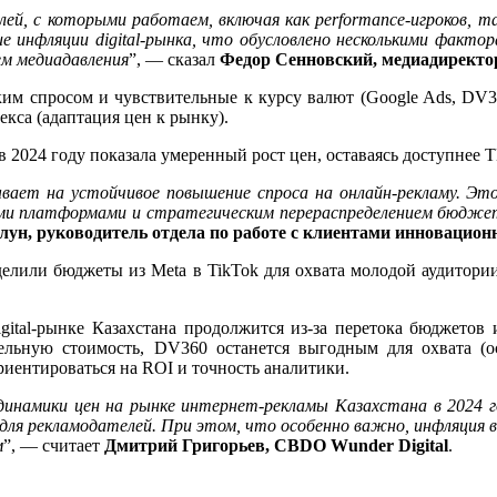
лей, с которыми работаем, включая как performance-игроков, 
е инфляции digital-рынка, что обусловлено несколькими факто
ем медиадавления
”, — сказал
Федор Сенновский, медиадиректор 
им спросом и чувствительные к курсу валют (Google Ads, DV36
екса (адаптация цен к рынку).
 в 2024 году показала умеренный рост цен, оставаясь доступнее 
ывает на устойчивое повышение спроса на онлайн-рекламу. Эт
ми платформами и стратегическим перераспределением бюджетов
ун, руководитель отдела по работе с клиентами инновационног
делили бюджеты из Meta в TikTok для охвата молодой аудитории
gital-рынке Казахстана продолжится из-за перетока бюджетов 
ельную стоимость, DV360 останется выгодным для охвата (о
риентироваться на ROI и точность аналитики.
намики цен на рынке интернет-рекламы Казахстана в 2024 го
для рекламодателей. При этом, что особенно важно, инфляция в
м
”, — считает
Дмитрий Григорьев, CBDO Wunder Digital
.