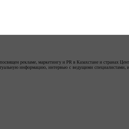
посвящен рекламе, маркетингу и PR в Казахстане и странах Цент
туальную информацию, интервью с ведущими специалистами, ин