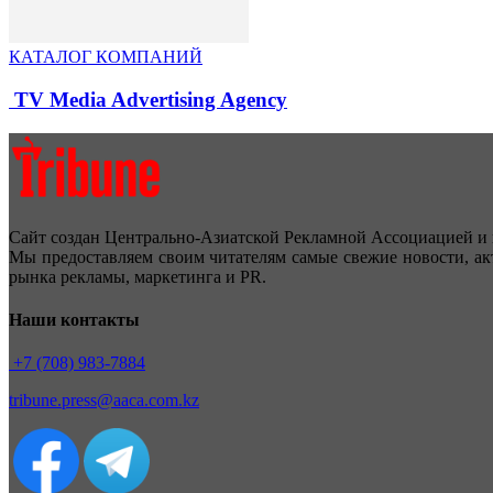
КАТАЛОГ КОМПАНИЙ
TV Media Advertising Agency
Сайт создан Центрально-Азиатской Рекламной Ассоциацией и 
Мы предоставляем своим читателям самые свежие новости, ак
рынка рекламы, маркетинга и PR.
Наши контакты
+7 (708) 983-7884
tribune.press@aaca.com.kz