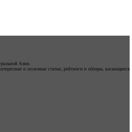
ральной Азии.
тересные и полезные статьи, рейтинги и обзоры, касающиеся