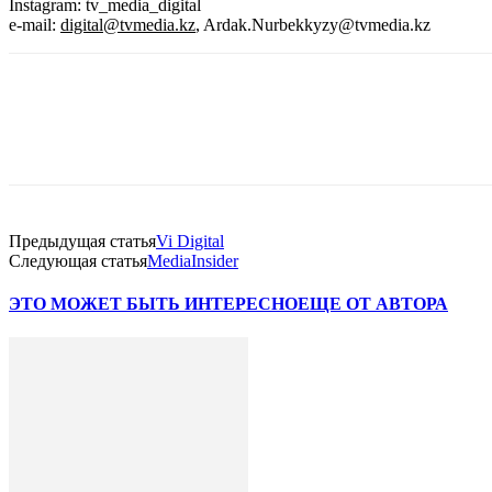
Instagram: tv_media_digital
e-mail
:
digital@tvmedia.kz
, Ardak.Nurbekkyzy@tvmedia.kz
Facebook
WhatsApp
Telegram
Предыдущая статья
Vi Digital
Следующая статья
MediaInsider
ЭТО МОЖЕТ БЫТЬ ИНТЕРЕСНО
ЕЩЕ ОТ АВТОРА