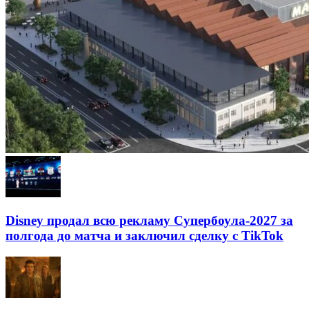
Disney продал всю рекламу Супербоула-2027 за
полгода до матча и заключил сделку с TikTok