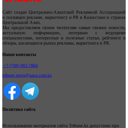
Сайт создан Центрально-Азиатской Рекламной Ассоциацией
и посвящен рекламе, маркетингу и PR в Казахстане и странах
Центральной Азии.
Мы предоставляем своим читателям самые свежие новости,
актуальную информацию, интервью с ведущими
специалистами, интересные и полезные статьи, рейтинги и
обзоры, касающиеся рынка рекламы, маркетинга и PR.
Наши контакты
+7 (708) 983-7884
tribune.press@aaca.com.kz
Политика сайта
Использование материалов сайта Tribune.kz допустимо при