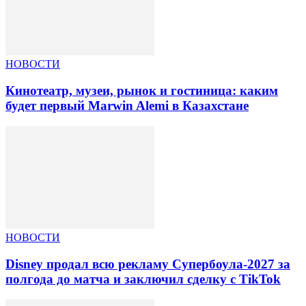
НОВОСТИ
Кинотеатр, музеи, рынок и гостиница: каким
будет первый Marwin Alemi в Казахстане
НОВОСТИ
Disney продал всю рекламу Супербоула-2027 за
полгода до матча и заключил сделку с TikTok