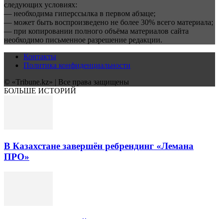
следующих условиях:
— необходима гиперссылка в первом абзаце;
— может быть воспроизведено не более 30% всего материала;
— при копировании полного объёма материалов сайта
необходимо письменное разрешение редакции.
Контакты
Политика конфиденциальности
© «Tribune.kz» | Все права защищены
БОЛЬШЕ ИСТОРИЙ
В Казахстане завершён ребрендинг «Лемана
ПРО»