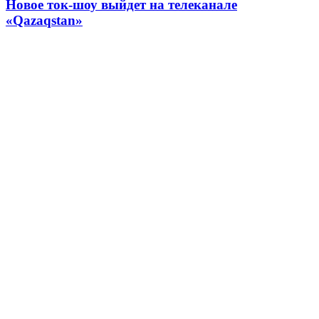
Новое ток-шоу выйдет на телеканале
«Qazaqstan»