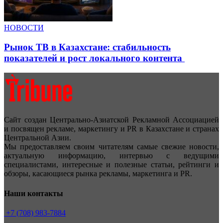
НОВОСТИ
Рынок ТВ в Казахстане: стабильность
показателей и рост локального контента
Сайт создан Центрально-Азиатской Рекламной Ассоциацией
и посвящен рекламе, маркетингу и PR в Казахстане и странах
Центральной Азии.
Мы предоставляем своим читателям самые свежие новости,
актуальную информацию, интервью с ведущими
специалистами, интересные и полезные статьи, рейтинги и
обзоры, касающиеся рынка рекламы, маркетинга и PR.
Наши контакты
+7 (708) 983-7884