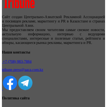
Сайт создан Центрально-Азиатской Рекламной Ассоциацией
и посвящен рекламе, маркетингу и PR в Казахстане и странах
Центральной Азии.
Мы предоставляем своим читателям самые свежие новости,
актуальную информацию, интервью с ведущими
специалистами, интересные и полезные статьи, рейтинги и
обзоры, касающиеся рынка рекламы, маркетинга и PR.
Наши контакты
+7 (708) 983-7884
tribune.press@aaca.com.kz
Политика сайта