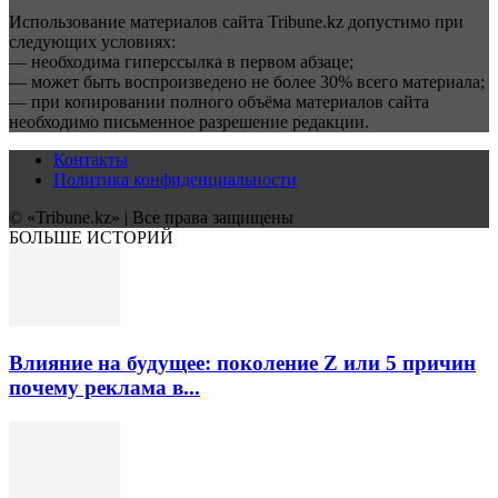
Использование материалов сайта Tribune.kz допустимо при
следующих условиях:
— необходима гиперссылка в первом абзаце;
— может быть воспроизведено не более 30% всего материала;
— при копировании полного объёма материалов сайта
необходимо письменное разрешение редакции.
Контакты
Политика конфиденциальности
© «Tribune.kz» | Все права защищены
БОЛЬШЕ ИСТОРИЙ
Влияние на будущее: поколение Z или 5 причин
почему реклама в...