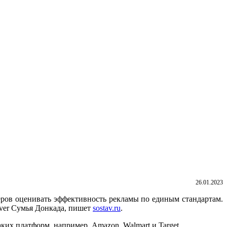
26.01.2023
леров оценивать эффективность рекламы по единым стандартам.
ever Сумья Донкада, пишет
sostav.ru
.
ких платформ, например, Amazon, Walmart и Target.