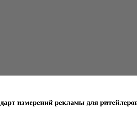
ний рекламы для ритейлеров
андарт измерений рекламы для ритейлеро