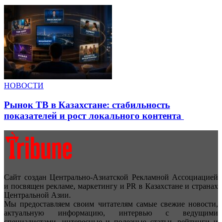
НОВОСТИ
Рынок ТВ в Казахстане: стабильность
показателей и рост локального контента
Сайт создан Центрально-Азиатской Рекламной Ассоциацией
и посвящен рекламе, маркетингу и PR в Казахстане и странах
Центральной Азии.
Мы предоставляем своим читателям самые свежие новости,
актуальную информацию, интервью с ведущими
специалистами, интересные и полезные статьи, рейтинги и