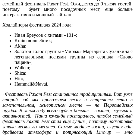
семейный фестиваль Рахат Fest. Ожидается до 9 тысяч гостей,
поэтому будет много посадочных мест, еще больше
интерактивов и мощный лайн-ап.
Хэдлайнеры фестиваля 2024 года:
Иван Бреусов с хитами «101»;
Kraim волшебник;
Akha;
Золотой голос группы «Мираж» Маргарита Суханкина
с
легендарными песнями группы из сериала «Слово
пацана»
;
Wallem;
Shiza;
Hiro;
Hammali&Navai.
«
Фестиваль Рахат Fest становится традиционным. Вот уже
второй год мы провожаем весну и встречаем лето в
замечательном, живописном месте — на Первомайских
прудах. В этом году всего будет больше – гостей, музыки и
активностей. Наша команда постаралась, чтобы семейный
фестиваль Рахат Fest стал еще лучше , поэтому подготовка
заняла несколько месяцев. Самые модные гости, вкусная еда,
драйвовая атмосфера и потрясающий Line-up — это