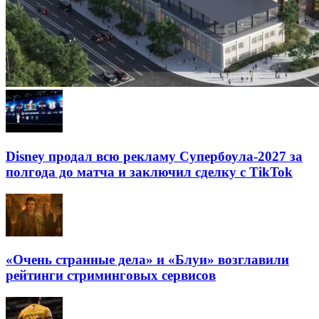
Disney продал всю рекламу Супербоула-2027 за
полгода до матча и заключил сделку с TikTok
«Очень странные дела» и «Блуи» возглавили
рейтинги стриминговых сервисов