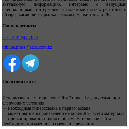
актуальную информацию, интервью с ведущими
специалистами, интересные и полезные статьи, рейтинги и
обзоры, касающиеся рынка рекламы, маркетинга и PR.
Наши контакты
+7 (708) 983-7884
tribune.press@aaca.com.kz
Политика сайта
Использование материалов сайта Tribune.kz допустимо при
следующих условиях:
— необходима гиперссылка в первом абзаце;
— может быть воспроизведено не более 30% всего материала;
— при копировании полного объёма материалов сайта
необходимо письменное разрешение редакции.