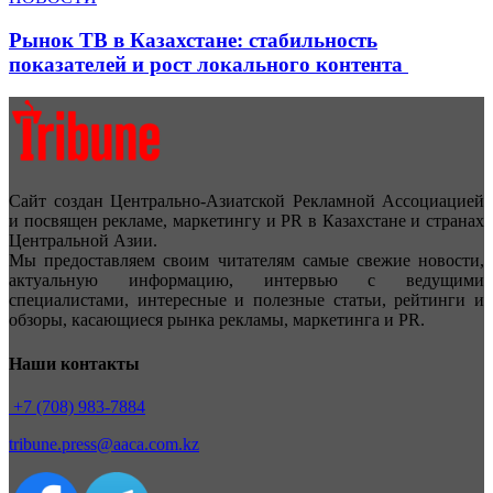
Рынок ТВ в Казахстане: стабильность
показателей и рост локального контента
Сайт создан Центрально-Азиатской Рекламной Ассоциацией
и посвящен рекламе, маркетингу и PR в Казахстане и странах
Центральной Азии.
Мы предоставляем своим читателям самые свежие новости,
актуальную информацию, интервью с ведущими
специалистами, интересные и полезные статьи, рейтинги и
обзоры, касающиеся рынка рекламы, маркетинга и PR.
Наши контакты
+7 (708) 983-7884
tribune.press@aaca.com.kz