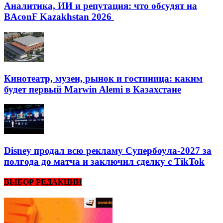
Аналитика, ИИ и репутация: что обсудят на
BAconF Kazakhstan 2026
Кинотеатр, музеи, рынок и гостиница: каким
будет первый Marwin Alemi в Казахстане
Disney продал всю рекламу Супербоула-2027 за
полгода до матча и заключил сделку с TikTok
ВЫБОР РЕДАКЦИИ