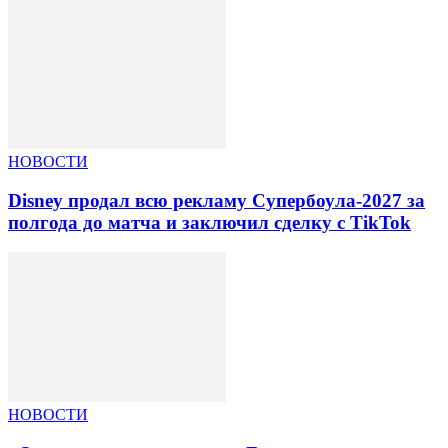
НОВОСТИ
Disney продал всю рекламу Супербоула-2027 за
полгода до матча и заключил сделку с TikTok
НОВОСТИ