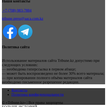
Наши контакты
+7 (708) 983-7884
tribune.press@aaca.com.kz
Политика сайта
Использование материалов сайта Tribune.kz допустимо при
следующих условиях:
— необходима гиперссылка в первом абзаце;
— может быть воспроизведено не более 30% всего материала;
— при копировании полного объёма материалов сайта
необходимо письменное разрешение редакции.
Контакты
Политика конфиденциальности
© «Tribune.kz» | Все права защищены
БОЛЬШЕ ИСТОРИЙ