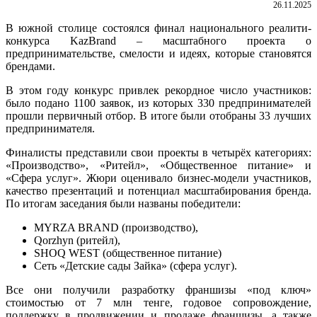
26.11.2025
В южной столице состоялся финал национального реалити-
конкурса KazBrand – масштабного проекта о
предпринимательстве, смелости и идеях, которые становятся
брендами.
В этом году конкурс привлек рекордное число участников:
было подано 1100 заявок, из которых 330 предпринимателей
прошли первичный отбор. В итоге были отобраны 33 лучших
предпринимателя.
Финалисты представили свои проекты в четырёх категориях:
«Производство», «Ритейл», «Общественное питание» и
«Сфера услуг». Жюри оценивало бизнес-модели участников,
качество презентаций и потенциал масштабирования бренда.
По итогам заседания были названы победители:
MYRZA BRAND (производство),
Qorzhyn (ритейл),
SHOQ WEST (общественное питание)
Сеть «Детские сады Зайка» (сфера услуг).
Все они получили разработку франшизы «под ключ»
стоимостью от 7 млн тенге, годовое сопровождение,
поддержку в продвижении и продаже франшизы, а также