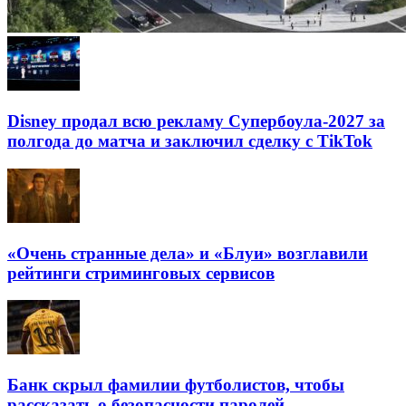
Disney продал всю рекламу Супербоула-2027 за
полгода до матча и заключил сделку с TikTok
«Очень странные дела» и «Блуи» возглавили
рейтинги стриминговых сервисов
Банк скрыл фамилии футболистов, чтобы
рассказать о безопасности паролей