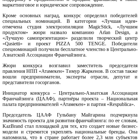
маркетинговое и юридическое сопровождение.
Кроме основных наград, конкурс определил победителей
специальных номинаций. В категории «Лучшая идея»
отмечена студия электроэпиляции MagicStick, «Лучшим
продуктом» жюри назвало компанию Arlan Design, а
«Лучшую самопрезентацию» разделили творческий центр
«Qasietti» и проект PIZZA 500 TENGE. Победители
спецноминаций получили бесплатное членство в Центрально-
Азиатской Ассоциации Франчайзинга.
Жюри конкурса возглавил заместитель председателя
правления НПП «Атамекен» Тимур Жаркенов. В состав также
вошли предприниматели, эксперты отрасли, депутат и
представители госорганов.
Инициатор конкурса – Центрально-Азиатская Ассоциация
Франчайзинга (ЦААФ), партнёры проекта – Национальная
палата предпринимателей «Атамекен» и партия «Respublica».
Председатель ЦААФ Гульбану Майгарина подчеркнула
значимость проекта для развития франчайзинга: по ее словам,
KazBrand стал площадкой для тех, кто создает новые бизнес-
модели и стремится укреплять национальные бренды. Она
напомнила, что в стране работает более 2,3 млн субъектов