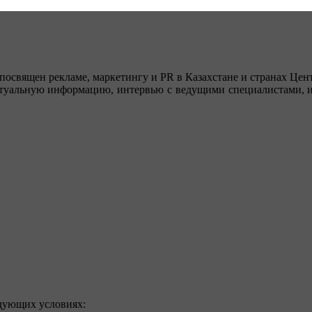
посвящен рекламе, маркетингу и PR в Казахстане и странах Цент
туальную информацию, интервью с ведущими специалистами, ин
едующих условиях: