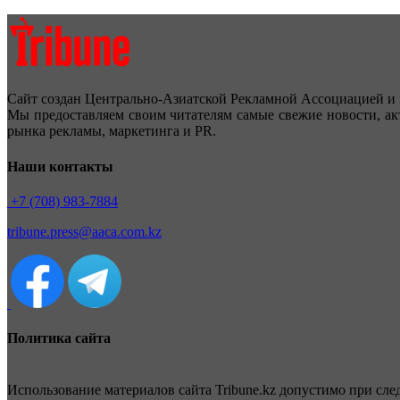
Сайт создан Центрально-Азиатской Рекламной Ассоциацией и 
Мы предоставляем своим читателям самые свежие новости, ак
рынка рекламы, маркетинга и PR.
Наши контакты
+7 (708) 983-7884
tribune.press@aaca.com.kz
Политика сайта
Использование материалов сайта Tribune.kz допустимо при сл