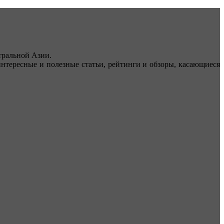
ральной Азии.
тересные и полезные статьи, рейтинги и обзоры, касающиеся