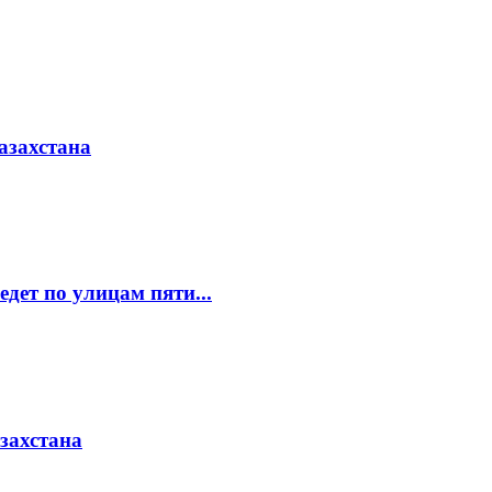
азахстана
едет по улицам пяти...
азахстана