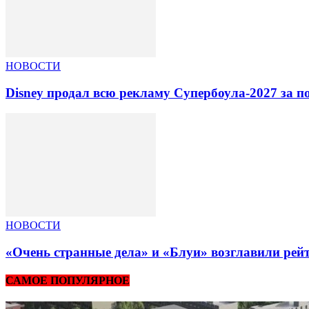
НОВОСТИ
Disney продал всю рекламу Супербоула-2027 за п
НОВОСТИ
«Очень странные дела» и «Блуи» возглавили рей
САМОЕ ПОПУЛЯРНОЕ