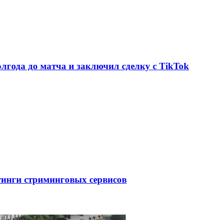
олгода до матча и заключил сделку с TikTok
тинги стриминговых сервисов