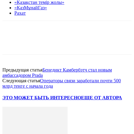
«Қазақстан темір жолы»
«ҚазМұнайГаз»
Рахат
Facebook
WhatsApp
Telegram
Предыдущая статья
Бенедикт Камбербэтч стал новым
амбассадором Prada
Следующая статья
Операторы связи заработали почти 500
млрд тенге с начала года
ЭТО МОЖЕТ БЫТЬ ИНТЕРЕСНО
ЕЩЕ ОТ АВТОРА