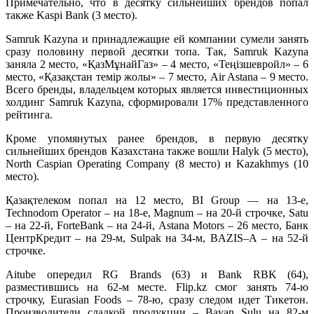
Примечательно, что в десятку сильнейших брендов попал
также Kaspi Bank (3 место).
Samruk Kazyna и принадлежащие ей компании сумели занять
сразу половину первой десятки топа. Так, Samruk Kazyna
заняла 2 место, «ҚазМұнайГаз» – 4 место, «Теңізшевройл» – 6
место, «Қазақстан темір жолы» – 7 место, Air Astana – 9 место.
Всего бренды, владельцем которых является инвестиционных
холдинг Samruk Kazyna, сформировали 17% представленного
рейтинга.
Кроме упомянутых ранее брендов, в первую десятку
сильнейших брендов Казахстана также вошли Halyk (5 место),
North Caspian Operating Company (8 место) и Kazakhmys (10
место).
Қазақтелеком попал на 12 место, BI Group — на 13-е,
Technodom Оperator – на 18-е, Magnum – на 20-й строчке, Satu
– на 22-й, ForteBank – на 24-й, Astana Motors – 26 место, Банк
ЦентрКредит – на 29-м, Sulpak на 34-м, BAZIS–А – на 52-й
строчке.
Aitube опередил RG Brands (63) и Bank RBK (64),
разместившись на 62-м месте. Flip.kz смог занять 74-ю
строчку, Eurasian Foods – 78-ю, сразу следом идет Тикетон.
Производители сладкой продукции – Bayan Sulu на 82-м