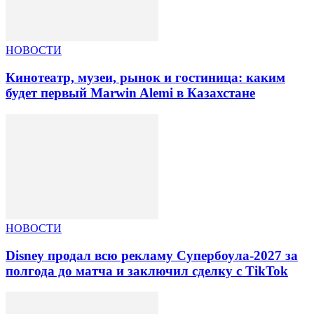
НОВОСТИ
Кинотеатр, музеи, рынок и гостиница: каким
будет первый Marwin Alemi в Казахстане
НОВОСТИ
Disney продал всю рекламу Супербоула-2027 за
полгода до матча и заключил сделку с TikTok