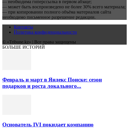
— необходима гиперссылка в первом абзаце;
— может быть воспроизведено не более 30% всего материала;
— при копировании полного объёма материалов сайта
необходимо письменное разрешение редакции.
Контакты
Политика конфиденциальности
© «Tribune.kz» | Все права защищены
БОЛЬШЕ ИСТОРИЙ
Февраль и март в Яндекс Поиске: сезон
подарков и роста локального...
Основатель IVI покидает компанию