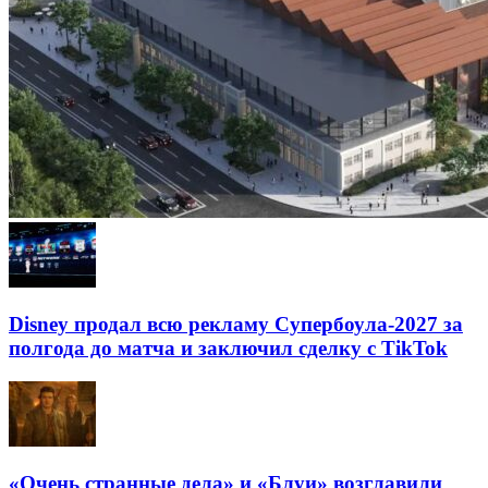
Disney продал всю рекламу Супербоула-2027 за
полгода до матча и заключил сделку с TikTok
«Очень странные дела» и «Блуи» возглавили