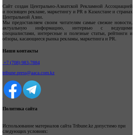
Сайт создан Центрально-Азиатской Рекламной Ассоциацией
и посвящен рекламе, маркетингу и PR в Казахстане и странах
Центральной Азии.
Мы предоставляем своим читателям самые свежие новости,
актуальную информацию, интервью с ведущими
специалистами, интересные и полезные статьи, рейтинги и
обзоры, касающиеся рынка рекламы, маркетинга и PR.
Наши контакты
+7 (708) 983-7884
tribune.press@aaca.com.kz
Политика сайта
Использование материалов сайта Tribune.kz допустимо при
следующих условиях: