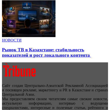
НОВОСТИ
Рынок ТВ в Казахстане: стабильность
показателей и рост локального контента
Сайт создан Центрально-Азиатской Рекламной Ассоциацией
и посвящен рекламе, маркетингу и PR в Казахстане и странах
Центральной Азии.
Мы предоставляем своим читателям самые свежие новости,
актуальную информацию, интервью с ведущими
специалистами, интересные и полезные статьи, рейтинги и