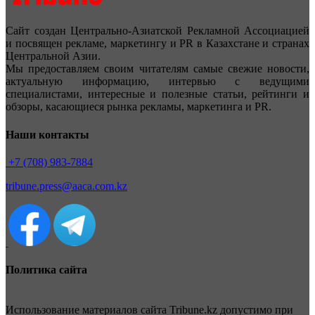
Сайт создан Центрально-Азиатской Рекламной Ассоциацией
и посвящен рекламе, маркетингу и PR в Казахстане и странах
Центральной Азии.
Мы предоставляем своим читателям самые свежие новости,
актуальную информацию, интервью с ведущими
специалистами, интересные и полезные статьи, рейтинги и
обзоры, касающиеся рынка рекламы, маркетинга и PR.
Наши контакты
+7 (708) 983-7884
tribune.press@aaca.com.kz
Политика сайта
Использование материалов сайта Tribune.kz допустимо при