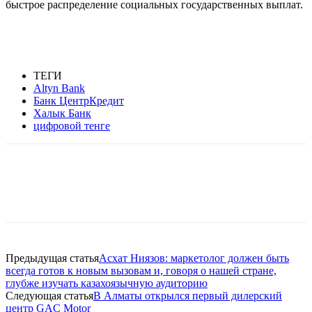
быстрое распределение социальных государственных выплат.
ТЕГИ
Altyn Bank
Банк ЦентрКредит
Халык Банк
цифровой тенге
Facebook
WhatsApp
Telegram
Предыдущая статья
Асхат Ниязов: маркетолог должен быть
всегда готов к новым вызовам и, говоря о нашей стране,
глубже изучать казахоязычную аудиторию
Следующая статья
В Алматы открылся первый дилерский
центр GAC Motor