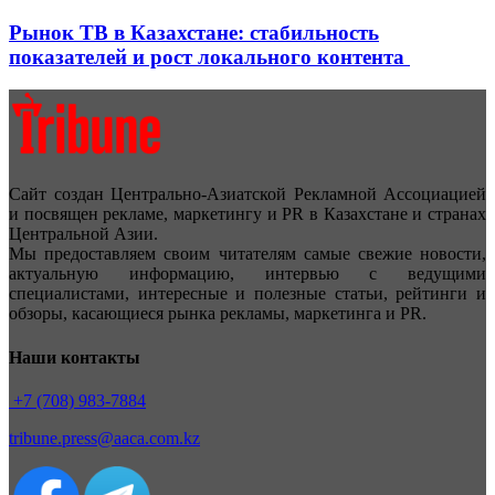
Рынок ТВ в Казахстане: стабильность
показателей и рост локального контента
Сайт создан Центрально-Азиатской Рекламной Ассоциацией
и посвящен рекламе, маркетингу и PR в Казахстане и странах
Центральной Азии.
Мы предоставляем своим читателям самые свежие новости,
актуальную информацию, интервью с ведущими
специалистами, интересные и полезные статьи, рейтинги и
обзоры, касающиеся рынка рекламы, маркетинга и PR.
Наши контакты
+7 (708) 983-7884
tribune.press@aaca.com.kz