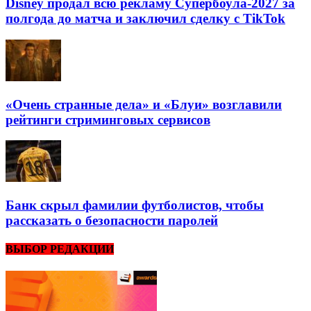
Disney продал всю рекламу Супербоула-2027 за
полгода до матча и заключил сделку с TikTok
«Очень странные дела» и «Блуи» возглавили
рейтинги стриминговых сервисов
Банк скрыл фамилии футболистов, чтобы
рассказать о безопасности паролей
ВЫБОР РЕДАКЦИИ