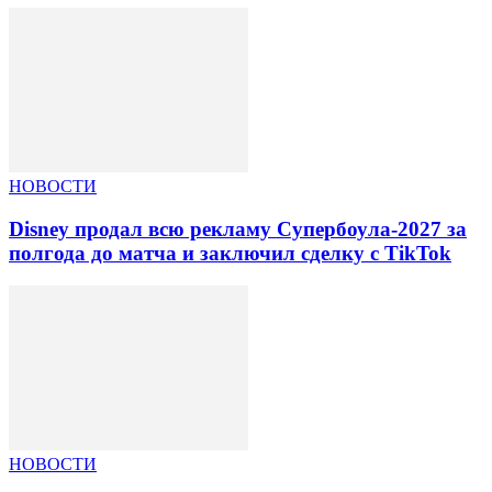
НОВОСТИ
Disney продал всю рекламу Супербоула-2027 за
полгода до матча и заключил сделку с TikTok
НОВОСТИ