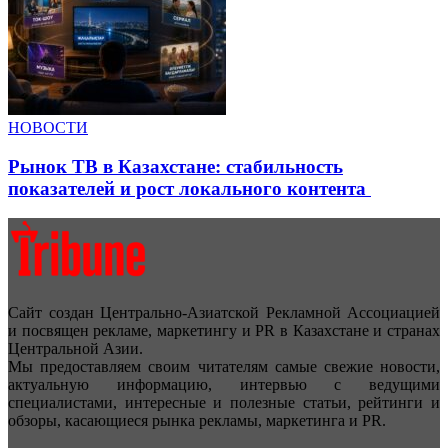
НОВОСТИ
Рынок ТВ в Казахстане: стабильность
показателей и рост локального контента
Сайт создан Центрально-Азиатской Рекламной Ассоциацией
и посвящен рекламе, маркетингу и PR в Казахстане и странах
Центральной Азии.
Мы предоставляем своим читателям самые свежие новости,
актуальную информацию, интервью с ведущими
специалистами, интересные и полезные статьи, рейтинги и
обзоры, касающиеся рынка рекламы, маркетинга и PR.