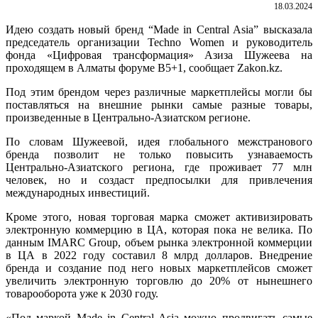
18.03.2024
Идею создать новый бренд “Made in Central Asia” высказала
председатель организации Techno Women и руководитель
фонда «Цифровая трансформация» Азиза Шужеева на
проходящем в Алматы форуме B5+1, сообщает Zakon.kz.
Под этим брендом через различные маркетплейсы могли бы
поставляться на внешние рынки самые разные товары,
произведенные в Центрально-Азиатском регионе.
По словам Шужеевой, идея глобального межстранового
бренда позволит не только повысить узнаваемость
Центрально-Азиатского региона, где проживает 77 млн
человек, но и создаст предпосылки для привлечения
международных инвестиций.
Кроме этого, новая торговая марка сможет активизировать
электронную коммерцию в ЦА, которая пока не велика. По
данным IMARC Group, объем рынка электронной коммерции
в ЦА в 2022 году составил 8 млрд долларов. Внедрение
бренда и создание под него новых маркетплейсов сможет
увеличить электронную торговлю до 20% от нынешнего
товарооборота уже к 2030 году.
«Под маркой Made in Central Asia можно продвигать самые