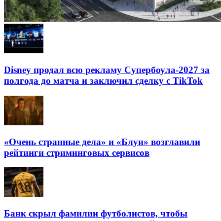
Disney продал всю рекламу Супербоула-2027 за
полгода до матча и заключил сделку с TikTok
«Очень странные дела» и «Блуи» возглавили
рейтинги стриминговых сервисов
Банк скрыл фамилии футболистов, чтобы