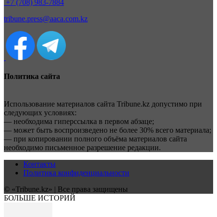
+7 (708) 983-7884
tribune.press@aaca.com.kz
Политика сайта
Использование материалов сайта Tribune.kz допустимо при
следующих условиях:
— необходима гиперссылка в первом абзаце;
— может быть воспроизведено не более 30% всего материала;
— при копировании полного объёма материалов сайта
необходимо письменное разрешение редакции.
Контакты
Политика конфиденциальности
© «Tribune.kz» | Все права защищены
БОЛЬШЕ ИСТОРИЙ