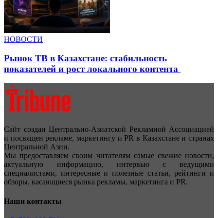
НОВОСТИ
Рынок ТВ в Казахстане: стабильность
показателей и рост локального контента
Сайт создан Центрально-Азиатской Рекламной Ассоциацией
и посвящен рекламе, маркетингу и PR в Казахстане и странах
Центральной Азии.
Мы предоставляем своим читателям самые свежие новости,
актуальную информацию, интервью с ведущими
специалистами, интересные и полезные статьи, рейтинги и
обзоры, касающиеся рынка рекламы, маркетинга и PR.
Наши контакты