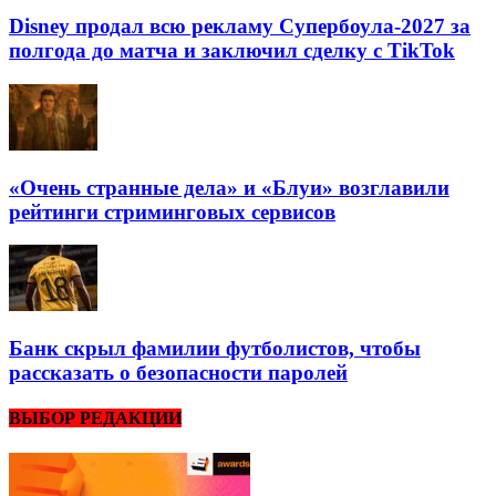
Disney продал всю рекламу Супербоула-2027 за
полгода до матча и заключил сделку с TikTok
«Очень странные дела» и «Блуи» возглавили
рейтинги стриминговых сервисов
Банк скрыл фамилии футболистов, чтобы
рассказать о безопасности паролей
ВЫБОР РЕДАКЦИИ