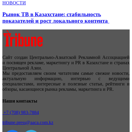
НОВОСТИ
Рынок ТВ в Казахстане: стабильность
показателей и рост локального контента
Сайт создан Центрально-Азиатской Рекламной Ассоциацией
и посвящен рекламе, маркетингу и PR в Казахстане и странах
Центральной Азии.
Мы предоставляем своим читателям самые свежие новости,
актуальную информацию, интервью с ведущими
специалистами, интересные и полезные статьи, рейтинги и
обзоры, касающиеся рынка рекламы, маркетинга и PR.
Наши контакты
+7 (708) 983-7884
tribune.press@aaca.com.kz