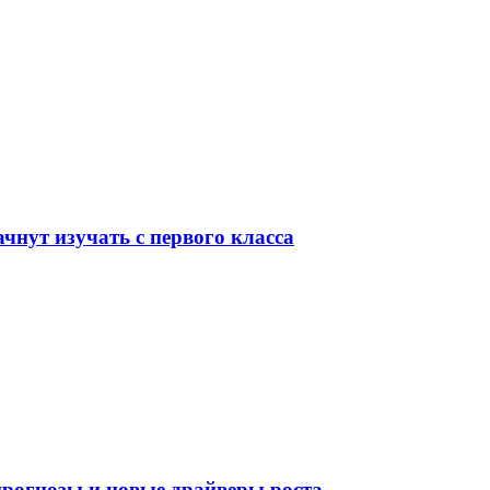
чнут изучать с первого класса
рогнозы и новые драйверы роста