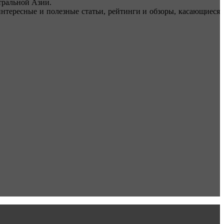
ральной Азии.
тересные и полезные статьи, рейтинги и обзоры, касающиеся