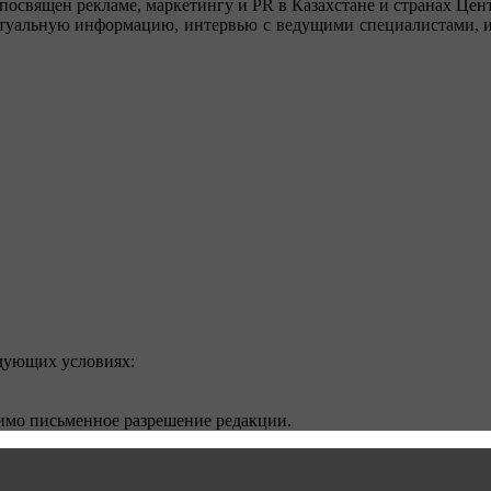
посвящен рекламе, маркетингу и PR в Казахстане и странах Цент
туальную информацию, интервью с ведущими специалистами, ин
едующих условиях:
димо письменное разрешение редакции.