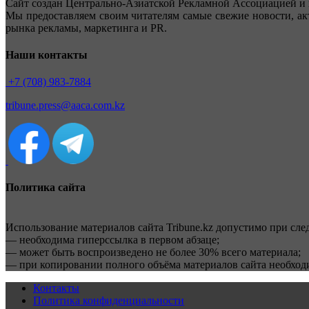
Сайт создан Центрально-Азиатской Рекламной Ассоциацией и 
Мы предоставляем своим читателям самые свежие новости, ак
рынка рекламы, маркетинга и PR.
Наши контакты
+7 (708) 983-7884
tribune.press@aaca.com.kz
Политика сайта
Использование материалов сайта Tribune.kz допустимо при сл
— необходима гиперссылка в первом абзаце;
— может быть воспроизведено не более 30% всего материала;
— при копировании полного объёма материалов сайта необхо
Контакты
Политика конфиденциальности