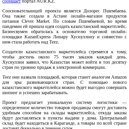
сообщает
портал NUR.KZ.
Соосновательницей проекта является Долорес Пшембаева.
Она также создала в Астане онлайн-магазин продуктов
питания Clever Market. По словам Пшембаевой, во время
пандемии ей пришла идея создать казахстанский маркетплейс.
Бизнесвумен обратилась к основателю торговой онлайн-
площадки KazanExpress Линару Хуснуллину и совместно с
ним стала работать над Teez.
Создатели казахстанского маркетплейса стремятся к тому,
чтобы достичь около 75 тысяч заказов каждый день.
Хуснуллин заявил, что Казахстан может войти в топ десятку
стран по уровню продаж в электронной коммерции.
Teez они назвали площадкой, которая станет аналогом Amazon
для эры развивающихся стран. С помощью нового
казахстанского маркетплейса можно будет выгодно совершать
шопинг и успешно зарабатывать.
Проект предлагает уникальную систему логистики —
определенное количество товаров продавцы смогут доставить
удобным способом на склады маркетплейса, откуда заказы
будут доставляться в пункты выдачи у дома. Центральный
склад будет находиться в Караганде, а товары по всей стране
доставят буквально в течение суток.