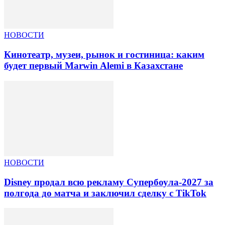
НОВОСТИ
Кинотеатр, музеи, рынок и гостиница: каким
будет первый Marwin Alemi в Казахстане
НОВОСТИ
Disney продал всю рекламу Супербоула-2027 за
полгода до матча и заключил сделку с TikTok