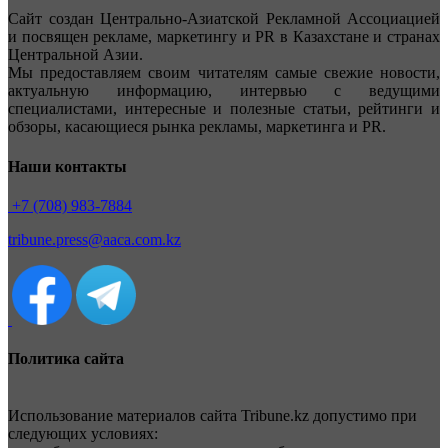
Сайт создан Центрально-Азиатской Рекламной Ассоциацией
и посвящен рекламе, маркетингу и PR в Казахстане и странах
Центральной Азии.
Мы предоставляем своим читателям самые свежие новости,
актуальную информацию, интервью с ведущими
специалистами, интересные и полезные статьи, рейтинги и
обзоры, касающиеся рынка рекламы, маркетинга и PR.
Наши контакты
+7 (708) 983-7884
tribune.press@aaca.com.kz
Политика сайта
Использование материалов сайта Tribune.kz допустимо при
следующих условиях: