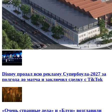
Disney продал всю рекламу Супербоула-2027 за
полгода до матча и заключил сделку с TikTok
«Очень странные дела» и «Блуи» возглавили