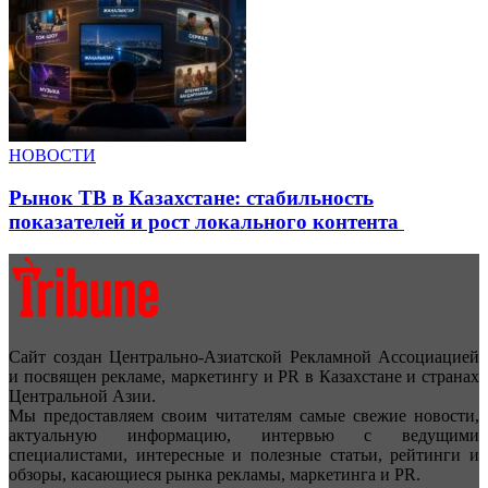
НОВОСТИ
Рынок ТВ в Казахстане: стабильность
показателей и рост локального контента
Сайт создан Центрально-Азиатской Рекламной Ассоциацией
и посвящен рекламе, маркетингу и PR в Казахстане и странах
Центральной Азии.
Мы предоставляем своим читателям самые свежие новости,
актуальную информацию, интервью с ведущими
специалистами, интересные и полезные статьи, рейтинги и
обзоры, касающиеся рынка рекламы, маркетинга и PR.