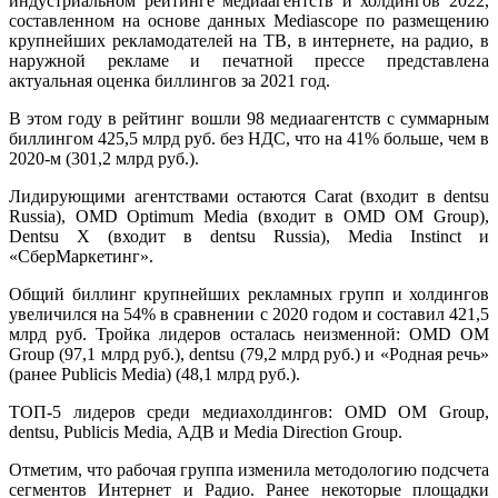
индустриальном рейтинге медиаагентств и холдингов 2022,
составленном на основе данных Mediascope по размещению
крупнейших рекламодателей на ТВ, в интернете, на радио, в
наружной рекламе и печатной прессе представлена
актуальная оценка биллингов за 2021 год.
В этом году в рейтинг вошли 98 медиаагентств с суммарным
биллингом 425,5 млрд руб. без НДС, что на 41% больше, чем в
2020-м (301,2 млрд руб.).
Лидирующими агентствами остаются Carat (входит в dentsu
Russia), OMD Optimum Media (входит в OMD OM Group),
Dentsu X (входит в dentsu Russia), Media Instinct и
«СберМаркетинг».
Общий биллинг крупнейших рекламных групп и холдингов
увеличился на 54% в сравнении с 2020 годом и составил 421,5
млрд руб. Тройка лидеров осталась неизменной: OMD OM
Group (97,1 млрд руб.), dentsu (79,2 млрд руб.) и «Родная речь»
(ранее Publicis Media) (48,1 млрд руб.).
ТОП-5 лидеров среди медиахолдингов: OMD OM Group,
dentsu, Publicis Media, АДВ и Media Direction Group.
Отметим, что рабочая группа изменила методологию подсчета
сегментов Интернет и Радио. Ранее некоторые площадки