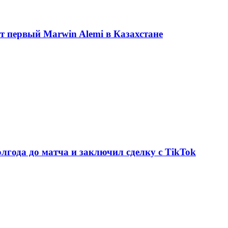
ет первый Marwin Alemi в Казахстане
олгода до матча и заключил сделку с TikTok