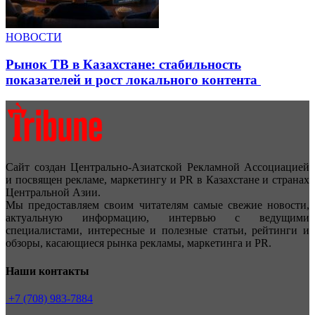
НОВОСТИ
Рынок ТВ в Казахстане: стабильность
показателей и рост локального контента
Сайт создан Центрально-Азиатской Рекламной Ассоциацией
и посвящен рекламе, маркетингу и PR в Казахстане и странах
Центральной Азии.
Мы предоставляем своим читателям самые свежие новости,
актуальную информацию, интервью с ведущими
специалистами, интересные и полезные статьи, рейтинги и
обзоры, касающиеся рынка рекламы, маркетинга и PR.
Наши контакты
+7 (708) 983-7884