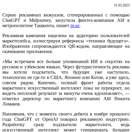
31.03.2023
Серию рекламных вижуалов, сгенерированных с помощью
ChatGPT и Midjourney, запустила финтех-компания Alif в
метрополитене Ташкента, пишет
pr.uz
.
Рекламная кампания нацелена на аудиторию пользователей
маркетплейса, иллюстрируя референсы «техники будущего».
Изображения сопровождаются QR-кодом, направляющие на
скачивание приложения.
«Мы встречаем все больше упоминаний ИИ в соцсетях на
русском и узбекском языках. Через футуристичность рекламы
мы хотели подсветить, что будущее уже наступило,
технологии не где-то в США, Японии или Китае, а уже здесь,
совсем рядом. Конечно, полный фронт работы отдела
маркетинга искусственный интеллект пока не перекроет, но
видеть неплохой результат за минуты очень вдохновляет», —
отметил директор по маркетингу компании Alif Никита
Ломаков.
Напомним, что с момента своего дебюта в ноябре прошлого
года ChatGPT от OpenAI покорил рекламную индустрию.
Разработку сразу подхватили маркетологи, ведь
искусственный интеллект может генерировать большое