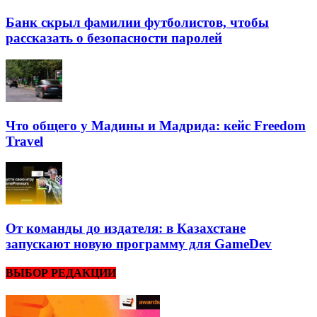
Банк скрыл фамилии футболистов, чтобы
рассказать о безопасности паролей
Что общего у Мадины и Мадрида: кейс Freedom
Travel
От команды до издателя: в Казахстане
запускают новую программу для GameDev
ВЫБОР РЕДАКЦИИ