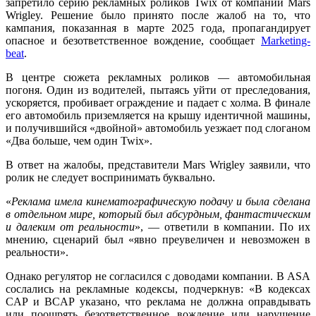
запретило серию рекламных роликов Twix от компании Mars
Wrigley. Решение было принято после жалоб на то, что
кампания, показанная в марте 2025 года, пропагандирует
опасное и безответственное вождение, сообщает
Marketing-
beat
.
В центре сюжета рекламных роликов — автомобильная
погоня. Один из водителей, пытаясь уйти от преследования,
ускоряется, пробивает ограждение и падает с холма. В финале
его автомобиль приземляется на крышу идентичной машины,
и получившийся «двойной» автомобиль уезжает под слоганом
«Два больше, чем один Twix».
В ответ на жалобы, представители Mars Wrigley заявили, что
ролик не следует воспринимать буквально.
«
Реклама имела кинематографическую подачу и была сделана
в отдельном мире, который был абсурдным, фантастическим
и далеким от реальности
», — ответили в компании. По их
мнению, сценарий был «явно преувеличен и невозможен в
реальности».
Однако регулятор не согласился с доводами компании. В ASA
сослались на рекламные кодексы, подчеркнув: «В кодексах
CAP и BCAP указано, что реклама не должна оправдывать
или поощрять безответственное вождение или нарушение