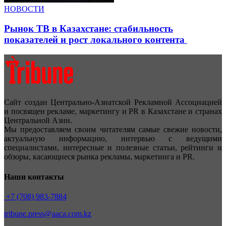
НОВОСТИ
Рынок ТВ в Казахстане: стабильность
показателей и рост локального контента
Сайт создан Центрально-Азиатской Рекламной Ассоциацией
и посвящен рекламе, маркетингу и PR в Казахстане и странах
Центральной Азии.
Мы предоставляем своим читателям самые свежие новости,
актуальную информацию, интервью с ведущими
специалистами, интересные и полезные статьи, рейтинги и
обзоры, касающиеся рынка рекламы, маркетинга и PR.
Наши контакты
+7 (708) 983-7884
tribune.press@aaca.com.kz