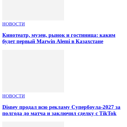
НОВОСТИ
Кинотеатр, музеи, рынок и гостиница: каким
будет первый Marwin Alemi в Казахстане
НОВОСТИ
Disney продал всю рекламу Супербоула-2027 за
полгода до матча и заключил сделку с TikTok