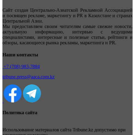
Сайт создан Центрально-Азиатской Рекламной Ассоциацией
и посвящен рекламе, маркетингу и PR в Казахстане и странах
Центральной Азии.
Мы предоставляем своим читателям самые свежие новости,
актуальную информацию, интервью с ведущими
специалистами, интересные и полезные статьи, рейтинги и
обзоры, касающиеся рынка рекламы, маркетинга и PR.
Наши контакты
+7 (708) 983-7884
tribune.press@aaca.com.kz
Политика сайта
Использование материалов сайта Tribune.kz допустимо при