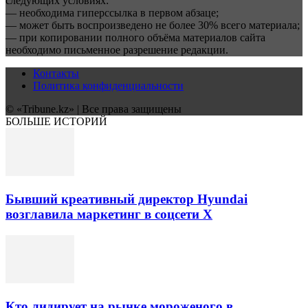
следующих условиях:
— необходима гиперссылка в первом абзаце;
— может быть воспроизведено не более 30% всего материала;
— при копировании полного объёма материалов сайта
необходимо письменное разрешение редакции.
Контакты
Политика конфиденциальности
© «Tribune.kz» | Все права защищены
БОЛЬШЕ ИСТОРИЙ
Бывший креативный директор Hyundai
возглавила маркетинг в соцсети X
Кто лидирует на рынке мороженого в